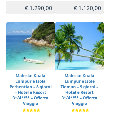
Valutato
Valutato
5.00
5.00
€
1.290,00
€
1.120,00
su 5
su 5
Malesia: Kuala
Malesia: Kuala
Lumpur e Isola
Lumpur e Isole
Perhentian – 8 giorni
Tioman – 9 giorni –
– Hotel e Resort
Hotel e Resort
3*/4*/5* – Offerta
3*/4*/5* – Offerta
Viaggio
Viaggio