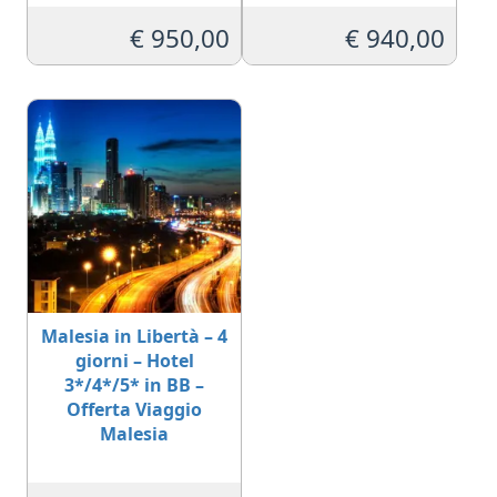
Valutato
Valutato
5.00
5.00
€
950,00
€
940,00
su 5
su 5
Malesia in Libertà – 4
giorni – Hotel
3*/4*/5* in BB –
Offerta Viaggio
Malesia