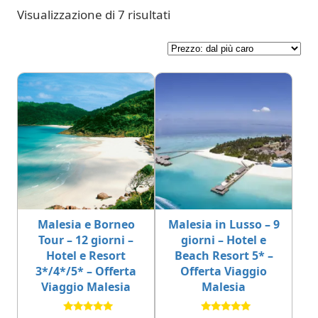
Visualizzazione di 7 risultati
Malesia e Borneo
Malesia in Lusso – 9
Tour – 12 giorni –
giorni – Hotel e
Hotel e Resort
Beach Resort 5* –
3*/4*/5* – Offerta
Offerta Viaggio
Viaggio Malesia
Malesia