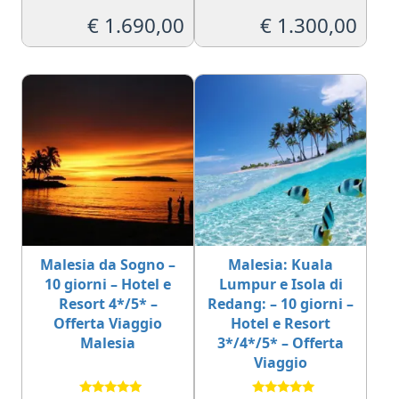
Valutato
Valutato
5.00
5.00
€
1.690,00
€
1.300,00
su 5
su 5
Malesia da Sogno –
Malesia: Kuala
10 giorni – Hotel e
Lumpur e Isola di
Resort 4*/5* –
Redang: – 10 giorni –
Offerta Viaggio
Hotel e Resort
Malesia
3*/4*/5* – Offerta
Viaggio