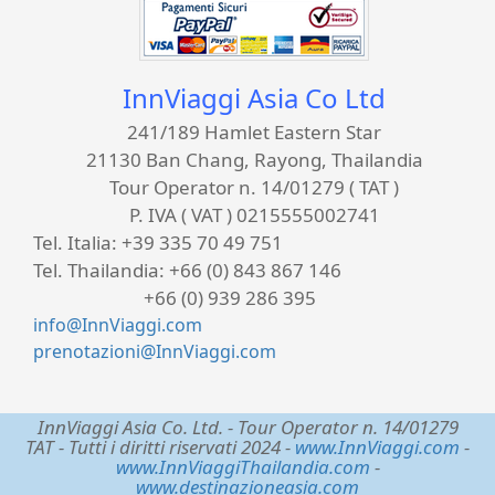
InnViaggi Asia Co Ltd
241/189 Hamlet Eastern Star
21130 Ban Chang, Rayong, Thailandia
Tour Operator n. 14/01279 ( TAT )
P. IVA ( VAT ) 0215555002741
Tel. Italia:
+39 335 70 49 751
Tel. Thailandia:
+66 (0) 843 867 146
+66 (0) 939 286 395
info@InnViaggi.com
prenotazioni@InnViaggi.com
InnViaggi Asia Co. Ltd.
- Tour Operator n. 14/01279
TAT - Tutti i diritti riservati 2024 -
www.InnViaggi.com
-
www.InnViaggiThailandia.com
-
www.destinazioneasia.com