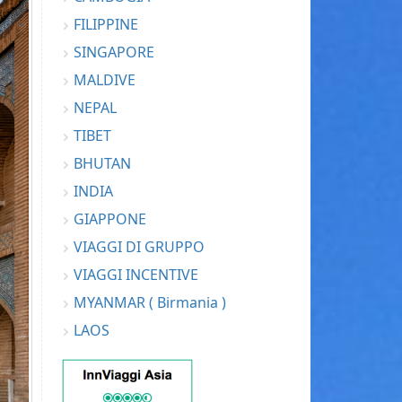
FILIPPINE
SINGAPORE
MALDIVE
NEPAL
TIBET
BHUTAN
INDIA
GIAPPONE
VIAGGI DI GRUPPO
VIAGGI INCENTIVE
MYANMAR ( Birmania )
LAOS