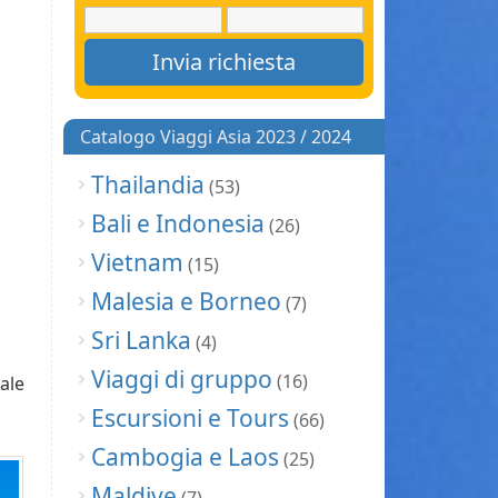
Catalogo Viaggi Asia 2023 / 2024
Thailandia
(53)
Bali e Indonesia
(26)
Vietnam
(15)
Malesia e Borneo
(7)
Sri Lanka
(4)
Viaggi di gruppo
(16)
sale
Escursioni e Tours
(66)
Cambogia e Laos
(25)
Maldive