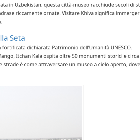
tuata in Uzbekistan, questa città-museo racchiude secoli di s
drase riccamente ornate. Visitare Khiva significa immergers
.
lla Seta
ella fortificata dichiarata Patrimonio dell’Umanità UNESCO.
ango, Itchan Kala ospita oltre 50 monumenti storici e circa
sue strade è come attraversare un museo a cielo aperto, dov