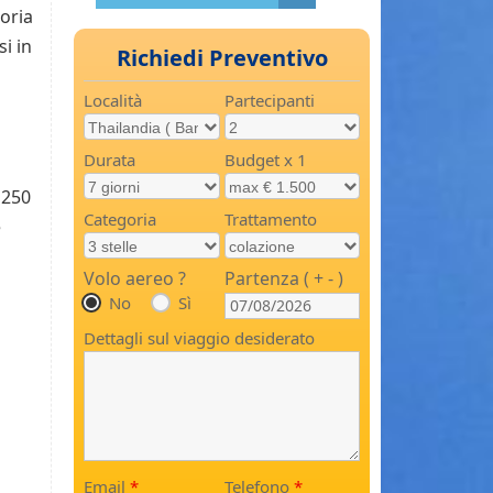
toria
i in
Richiedi Preventivo
Località
Partecipanti
Durata
Budget x 1
 250
Categoria
Trattamento
e
Volo aereo ?
Partenza ( + - )
No
Sì
Dettagli sul viaggio desiderato
Email
*
Telefono
*