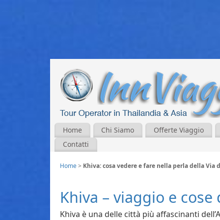
Home
Chi Siamo
Offerte Viaggio
Contatti
Home
>
Khiva: cosa vedere e fare nella perla della Via 
Khiva – viaggio e cose 
Khiva è una delle città più affascinanti del