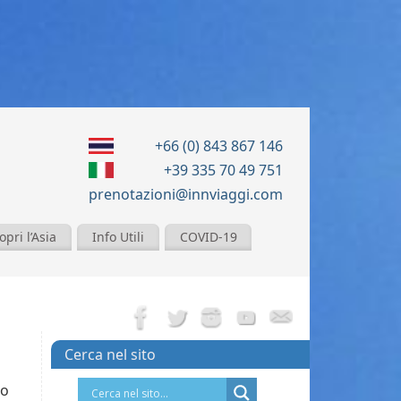
+66 (0) 843 867 146
+39 335 70 49 751
prenotazioni@innviaggi.com
opri l’Asia
Info Utili
COVID-19
Cerca nel sito
to