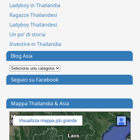
Ladyboy in Thailandia
Ragazze Thailandesi
Ladyboy Thailandesi
Un po’ di storia
Investire in Thailandia
Blog Asia
Seguici su Facebook
Mappa Thailandia & Asia