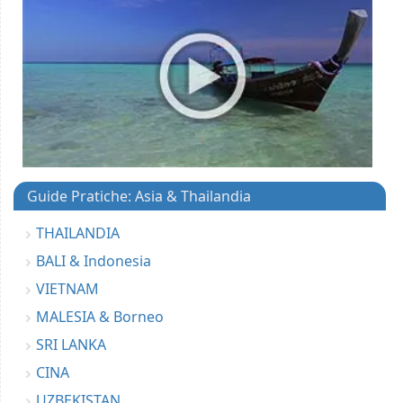
Guide Pratiche: Asia & Thailandia
THAILANDIA
BALI & Indonesia
VIETNAM
MALESIA & Borneo
SRI LANKA
CINA
UZBEKISTAN