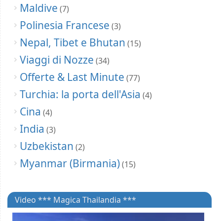
Maldive
(7)
Polinesia Francese
(3)
Nepal, Tibet e Bhutan
(15)
Viaggi di Nozze
(34)
Offerte & Last Minute
(77)
Turchia: la porta dell'Asia
(4)
Cina
(4)
India
(3)
Uzbekistan
(2)
Myanmar (Birmania)
(15)
Video *** Magica Thailandia ***