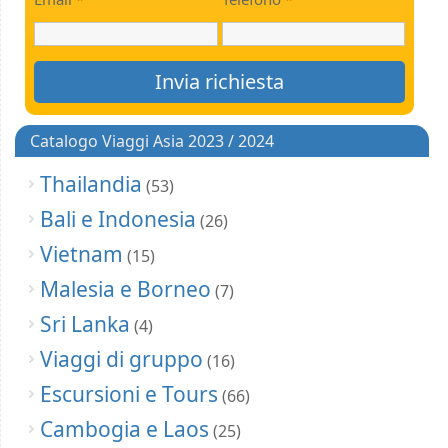
Catalogo Viaggi Asia 2023 / 2024
Thailandia
(53)
Bali e Indonesia
(26)
Vietnam
(15)
Malesia e Borneo
(7)
Sri Lanka
(4)
Viaggi di gruppo
(16)
Escursioni e Tours
(66)
Cambogia e Laos
(25)