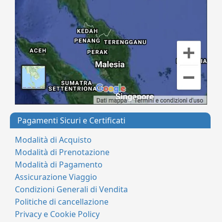
Pagamenti Sicuri e Certificati
Modalità di Acquisto
Modalità di Prenotazione
Modalità di Pagamento
Assicurazione Viaggio
Condizioni Generali di Vendita
Politiche di cancellazione
Privacy e Cookie Policy