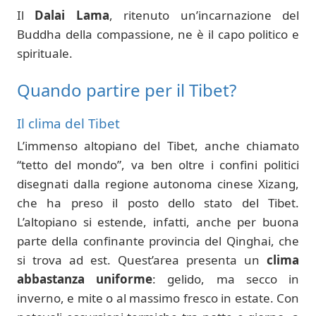
Il
Dalai Lama
, ritenuto un’incarnazione del
Buddha della compassione, ne è il capo politico e
spirituale.
Quando partire per il Tibet?
Il clima del Tibet
L’immenso altopiano del Tibet, anche chiamato
“tetto del mondo”, va ben oltre i confini politici
disegnati dalla regione autonoma cinese Xizang,
che ha preso il posto dello stato del Tibet.
L’altopiano si estende, infatti, anche per buona
parte della confinante provincia del Qinghai, che
si trova ad est. Quest’area presenta un
clima
abbastanza uniforme
: gelido, ma secco in
inverno, e mite o al massimo fresco in estate. Con