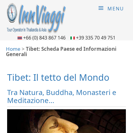
MENU
+66 (0) 843 867 146
+39 335 70 49 751
Home
>
Tibet: Scheda Paese ed Informazioni
Generali
Tibet: Il tetto del Mondo
Tra Natura, Buddha, Monasteri e
Meditazione…