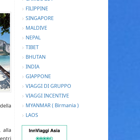
FILIPPINE
SINGAPORE
MALDIVE
NEPAL
TIBET
BHUTAN
INDIA
GIAPPONE
VIAGGI DI GRUPPO
VIAGGI INCENTIVE
MYANMAR ( Birmania )
della
LAOS
 alla
entri