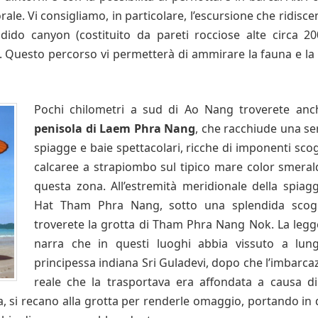
orale. Vi consigliamo, in particolare, l’escursione che ridisce
ido canyon (costituito da pareti rocciose alte circa 2
 Questo percorso vi permetterà di ammirare la fauna e la 
Pochi chilometri a sud di Ao Nang troverete anc
penisola di Laem Phra Nang
, che racchiude una ser
spiagge e baie spettacolari, ricche di imponenti scog
calcaree a strapiombo sul tipico mare color smeral
questa zona. All’estremità meridionale della spiagg
Hat Tham Phra Nang, sotto una splendida scogl
troverete la grotta di Tham Phra Nang Nok. La leg
narra che in questi luoghi abbia vissuto a lun
principessa indiana Sri Guladevi, dopo che l’imbarca
reale che la trasportava era affondata a causa d
ra, si recano alla grotta per renderle omaggio, portando in