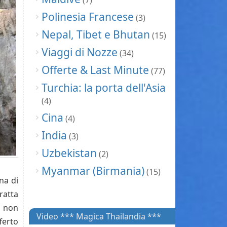
(7)
Polinesia Francese
(3)
Nepal, Tibet e Bhutan
(15)
Viaggi di Nozze
(34)
Offerte & Last Minute
(77)
Turchia: la porta dell'Asia
(4)
Cina
(4)
India
(3)
Uzbekistan
(2)
Myanmar (Birmania)
(15)
na di
ratta
 non
Video *** Magica Thailandia ***
ferto