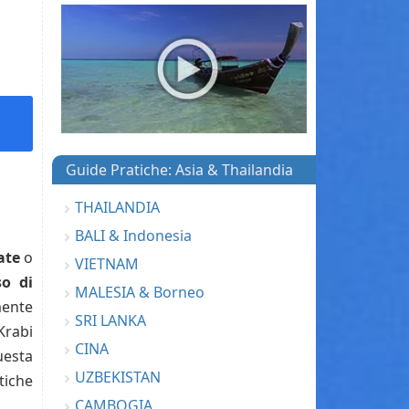
Guide Pratiche: Asia & Thailandia
THAILANDIA
BALI & Indonesia
ate
o
VIETNAM
o di
MALESIA & Borneo
ente
SRI LANKA
Krabi
CINA
uesta
UZBEKISTAN
tiche
CAMBOGIA