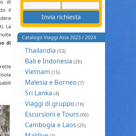
o di
to il
odere
i. La
molte
Catalogo Viaggi Asia 2023 / 2024
no di
Thailandia
(53)
Bali e Indonesia
(26)
rette
Vietnam
(15)
isola
Malesia e Borneo
abili
(7)
Sri Lanka
(4)
Viaggi di gruppo
(16)
Escursioni e Tours
(66)
Cambogia e Laos
(25)
Maldive