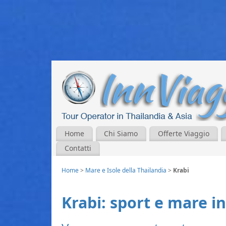
Home
Chi Siamo
Offerte Viaggio
Contatti
Home
>
Mare e Isole della Thailandia
>
Krabi
Krabi: sport e mare i