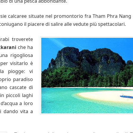
ambio di una pesca abbondante.
lesie calcaree situate nel promontorio fra Tham Phra Nang 
coniugano il piacere di salire alle vedute più spettacolari.
rabi troverete
kkarani
che ha
una rigogliosa
per visitarlo è
la piogge: vi
oprio paradiso
ano cascate di
n piccoli laghi
 d’acqua a loro
ti dando vita a