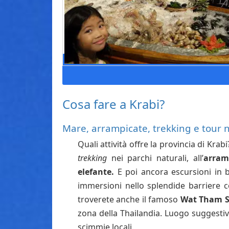
Cosa fare a Krabi?
Mare, arrampicate, trekking e tour n
Quali attività offre la provincia di Krab
trekking
nei parchi naturali, all’
arram
elefante.
E poi ancora escursioni in ba
immersioni nello splendide barriere 
troverete anche il famoso
Wat Tham 
zona della Thailandia. Luogo suggestiv
scimmie locali.