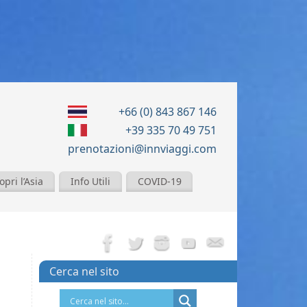
+66 (0) 843 867 146
+39 335 70 49 751
prenotazioni@innviaggi.com
opri l’Asia
Info Utili
COVID-19
Cerca nel sito