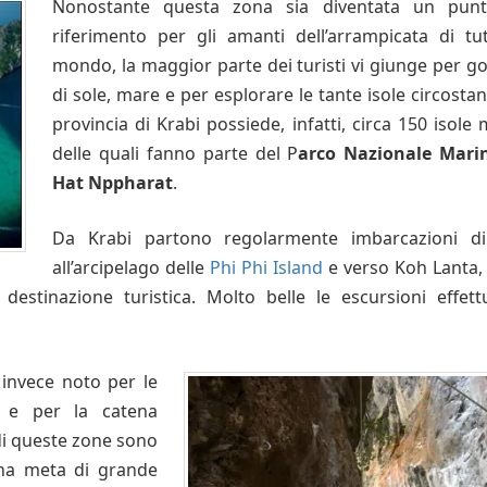
Nonostante questa zona sia diventata un punt
riferimento per gli amanti dell’arrampicata di tut
mondo, la maggior parte dei turisti vi giunge per g
di sole, mare e per esplorare le tante isole circostant
provincia di Krabi possiede, infatti, circa 150 isole 
delle quali fanno parte del P
arco Nazionale Mari
Hat Nppharat
.
Da Krabi partono regolarmente imbarcazioni di
all’arcipelago delle
Phi Phi Island
e verso Koh Lanta, 
stinazione turistica. Molto belle le escursioni effettu
è invece noto per le
e e per la catena
di queste zone sono
una meta di grande