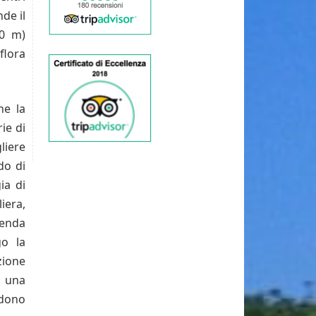
nde il
00 m)
flora
he la
ie di
liere
do di
ia di
iera,
genda
go la
zione
i una
 dono