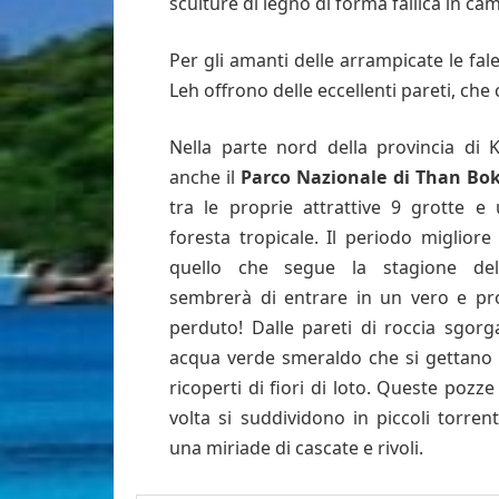
sculture di legno di forma fallica in c
Per gli amanti delle arrampicate le fa
Leh offrono delle eccellenti pareti, che 
Nella parte nord della provincia di K
anche il
Parco Nazionale di Than Bo
tra le proprie attrattive 9 grotte e 
foresta tropicale. Il periodo migliore 
quello che segue la stagione del
sembrerà di entrare in un vero e pr
perduto! Dalle pareti di roccia sgorg
acqua verde smeraldo che si gettano i
ricoperti di fiori di loto. Queste pozze
volta si suddividono in piccoli torren
una miriade di cascate e rivoli.