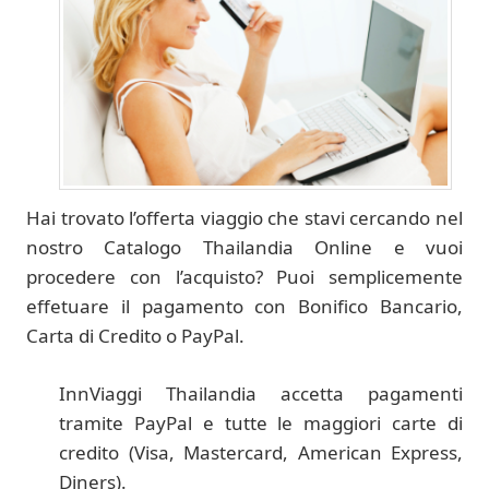
Hai trovato l’offerta viaggio che stavi cercando nel
nostro Catalogo Thailandia Online e vuoi
procedere con l’acquisto? Puoi semplicemente
effetuare il pagamento con Bonifico Bancario,
Carta di Credito o PayPal.
InnViaggi Thailandia accetta pagamenti
tramite PayPal e tutte le maggiori carte di
credito (Visa, Mastercard, American Express,
Diners).