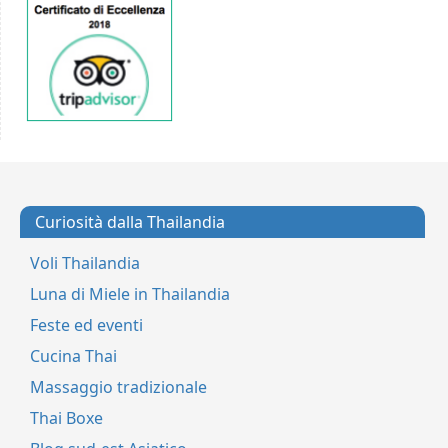
Curiosità dalla Thailandia
Voli Thailandia
Luna di Miele in Thailandia
Feste ed eventi
Cucina Thai
Massaggio tradizionale
Thai Boxe