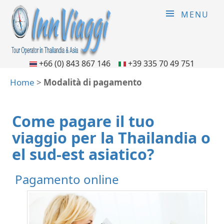
MENU
+66 (0) 843 867 146
+39 335 70 49 751
Home
>
Modalità di pagamento
Come pagare il tuo
viaggio per la Thailandia o
el sud-est asiatico?
Pagamento online