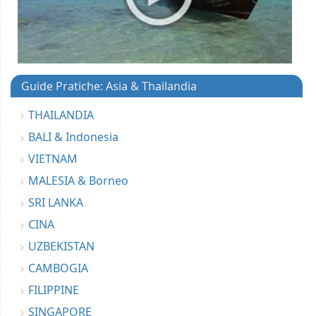
Guide Pratiche: Asia & Thailandia
THAILANDIA
BALI & Indonesia
VIETNAM
MALESIA & Borneo
SRI LANKA
CINA
UZBEKISTAN
CAMBOGIA
FILIPPINE
SINGAPORE