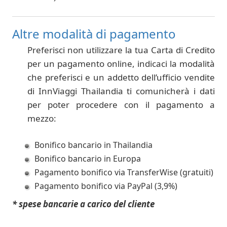
Altre modalità di pagamento
Preferisci non utilizzare la tua Carta di Credito
per un pagamento online, indicaci la modalità
che preferisci e un addetto dell’ufficio vendite
di InnViaggi Thailandia ti comunicherà i dati
per poter procedere con il pagamento a
mezzo:
Bonifico bancario in Thailandia
Bonifico bancario in Europa
Pagamento bonifico via TransferWise (gratuiti)
Pagamento bonifico via PayPal (3,9%)
* spese bancarie a carico del cliente