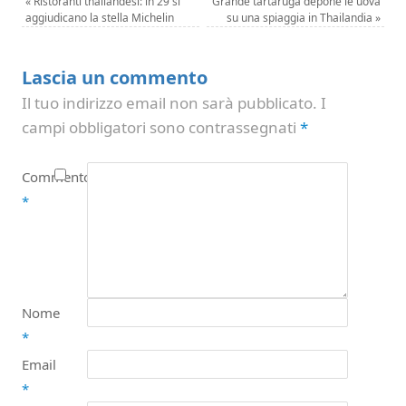
«
Ristoranti thailandesi: in 29 si
Grande tartaruga depone le uova
aggiudicano la stella Michelin
su una spiaggia in Thailandia
»
Lascia un commento
Il tuo indirizzo email non sarà pubblicato.
I
campi obbligatori sono contrassegnati
*
Commento
*
Nome
*
Email
*