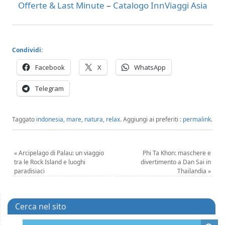
Offerte & Last Minute
–
Catalogo InnViaggi Asia
Condividi:
Facebook
X
WhatsApp
Telegram
Taggato
indonesia
,
mare
,
natura
,
relax
.
Aggiungi ai preferiti :
permalink
.
«
Arcipelago di Palau: un viaggio
Phi Ta Khon: maschere e
tra le Rock Island e luoghi
divertimento a Dan Sai in
paradisiaci
Thailandia
»
Cerca nel sito