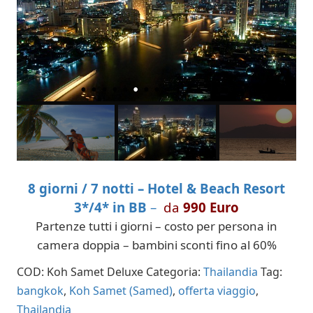
8 giorni / 7 notti – Hotel & Beach Resort
3*/4* in BB
–
da
990 Euro
Partenze tutti i giorni – costo per persona in
camera doppia – bambini sconti fino al 60%
COD:
Koh Samet Deluxe
Categoria:
Thailandia
Tag:
bangkok
,
Koh Samet (Samed)
,
offerta viaggio
,
Thailandia