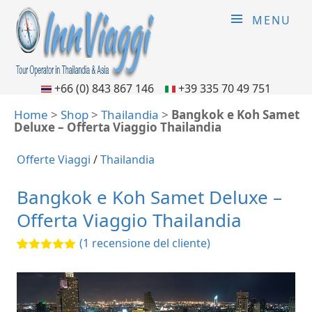
MENU
+66 (0) 843 867 146
+39 335 70 49 751
Home
>
Shop
>
Thailandia
>
Bangkok e Koh Samet
Deluxe – Offerta Viaggio Thailandia
Offerte Viaggi
/
Thailandia
Bangkok e Koh Samet Deluxe –
Offerta Viaggio Thailandia
(
1
recensione del cliente)
5.00
5
1
out of
based on
customer
rating