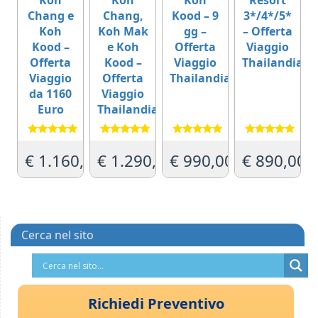
Koh
Koh
Koh
Resort
Chang e
Chang,
Kood – 9
3*/4*/5*
Koh
Koh Mak
gg –
– Offerta
Kood –
e Koh
Offerta
Viaggio
Offerta
Kood –
Viaggio
Thailandia
Viaggio
Offerta
Thailandia
da 1160
Viaggio
Euro
Thailandia
Valutato
Valutato
Valutato
Valutato
5.00
5.00
5.00
5.00
€
1.160,00
€
1.290,00
€
990,00
€
890,00
su 5
su 5
su 5
su 5
Cerca nel sito
Richiedi Preventivo