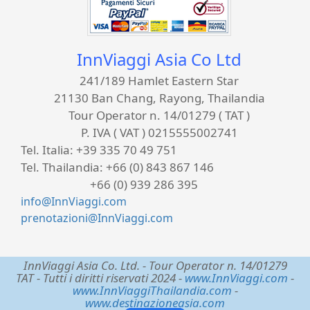
InnViaggi Asia Co Ltd
241/189 Hamlet Eastern Star
21130 Ban Chang, Rayong, Thailandia
Tour Operator n. 14/01279 ( TAT )
P. IVA ( VAT ) 0215555002741
Tel. Italia:
+39 335 70 49 751
Tel. Thailandia:
+66 (0) 843 867 146
+66 (0) 939 286 395
info@InnViaggi.com
prenotazioni@InnViaggi.com
InnViaggi Asia Co. Ltd.
- Tour Operator n. 14/01279
TAT - Tutti i diritti riservati 2024 -
www.InnViaggi.com
-
www.InnViaggiThailandia.com
-
www.destinazioneasia.com