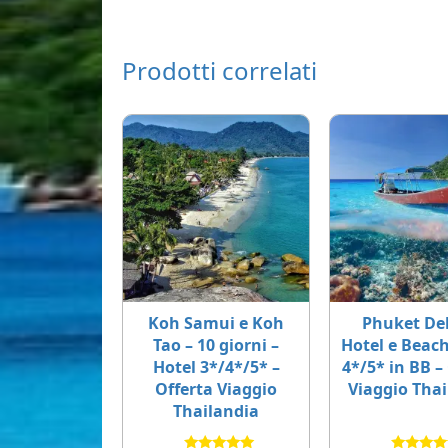
Prodotti correlati
Koh Samui e Koh
Phuket De
Tao – 10 giorni –
Hotel e Beac
Hotel 3*/4*/5* –
4*/5* in BB –
Offerta Viaggio
Viaggio Tha
Thailandia