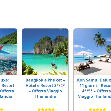
luxe:
Bangkok e Phuket –
Koh Samui Delux
h Resort
Hotel e Resort 3*/4*
11 giorni – Reso
 Offerta
– Offerta Viaggio
4*/5* – Offert
ilandia
Thailandia
Viaggio Thailan