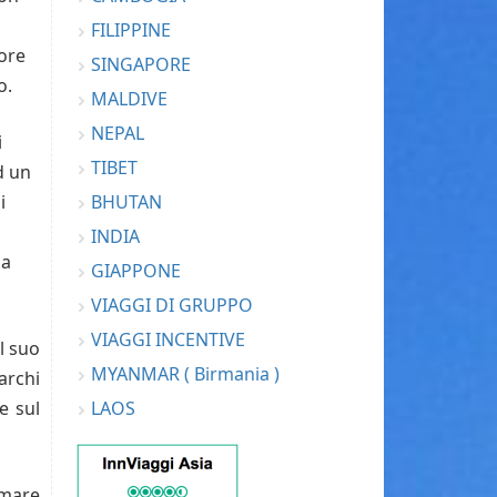
FILIPPINE
iore
SINGAPORE
o.
MALDIVE
NEPAL
i
TIBET
d un
BHUTAN
i
INDIA
la
GIAPPONE
VIAGGI DI GRUPPO
VIAGGI INCENTIVE
l suo
MYANMAR ( Birmania )
archi
LAOS
e sul
 mare