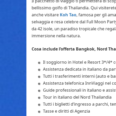
Il pacchetto di viaggio ti permetterà di scop
bellissimo golfo di Thailandia. Qui visitere
anche visitare
Koh Tao
, famosa per gli ama
selvaggia e resa celebre dal Full Moon Party
da 42 isole, un paradiso tropicale che rega
immersione nella natura.
Cosa include l’offerta Bangkok, Nord Th
Il soggiorno in Hotel e Resort 3*/4
Assistenza dedicata in italiano da par
Tutti i trasferimenti interni (auto e ba
Assistenza telefonica InnViaggi nel c
Guide professionali in italiano e assis
Tour in italiano del Nord Thailandia
Tutti i biglietti d’ingresso a parchi, t
Tasse e diritti di Agenzia