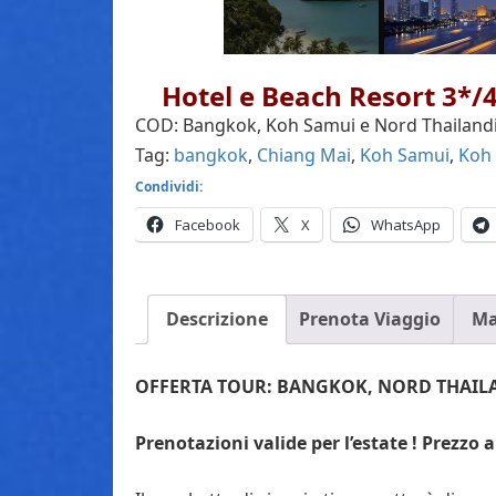
Hotel e Beach Resort 3*/4
COD:
Bangkok, Koh Samui e Nord Thailand
Tag:
bangkok
,
Chiang Mai
,
Koh Samui
,
Koh
Condividi:
Facebook
X
WhatsApp
Descrizione
Prenota Viaggio
Ma
OFFERTA TOUR: BANGKOK, NORD THAILA
Prenotazioni valide per l’estate ! Prezzo 