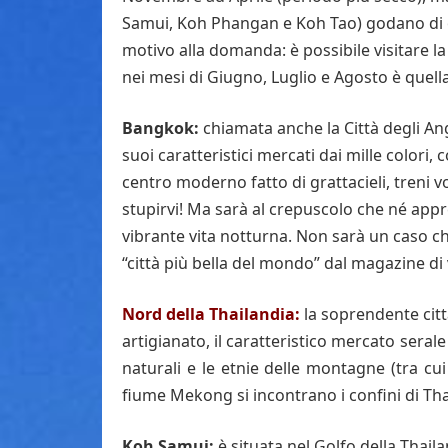
Samui, Koh Phangan e Koh Tao) godano di o
motivo alla domanda: è possibile visitare la
nei mesi di Giugno, Luglio e Agosto è quell
Bangkok:
chiamata anche la Città degli Ange
suoi caratteristici mercati dai mille color
centro moderno fatto di grattacieli, treni v
stupirvi! Ma sarà al crepuscolo che né appre
vibrante vita notturna. Non sarà un caso c
“città più bella del mondo” dal magazine di 
Nord della Thailandia:
la soprendente citta
artigianato, il caratteristico mercato seral
naturali e le etnie delle montagne (tra cui
fiume Mekong si incontrano i confini di Th
Koh Samui:
è situata nel Golfo della Thail