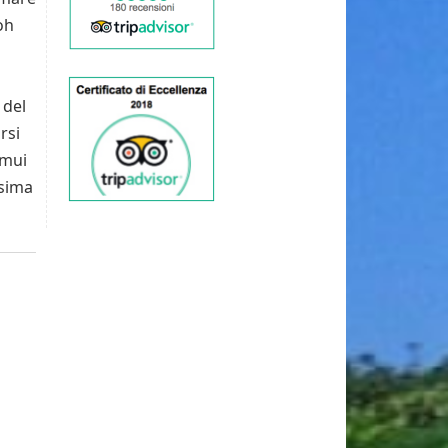
oh
 del
rsi
amui
ssima