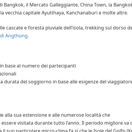
 di Bangkok, il Mercato Galleggiante, China Town, la Bangko
la vecchia capitale Ayutthaya, Kanchanaburi e molte altre.
alle cascate e foresta pluviale dell’isola
,
trekking sul dorso de
di Angthong.
in base al numero dei partecipanti
nazionali
e la durata del soggiorno in base alle esigenze del viaggiator
ie alla sua estensione e alle numerose località che
r essere visitata durante tutto l’anno. Il periodo migliore va 
l suo particolare micro-clima fa sì che le Isole del Golfo (