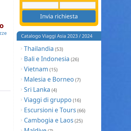
ro
zze
Catalogo Viaggi Asia 2023 / 2024
Thailandia
(53)
Bali e Indonesia
(26)
Vietnam
(15)
Malesia e Borneo
(7)
Sri Lanka
(4)
Viaggi di gruppo
(16)
Escursioni e Tours
(66)
Cambogia e Laos
(25)
Maldive