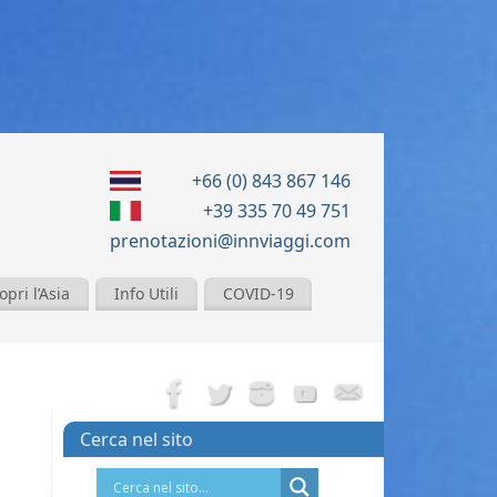
+66 (0) 843 867 146
+39 335 70 49 751
prenotazioni@innviaggi.com
opri l’Asia
Info Utili
COVID-19
Cerca nel sito