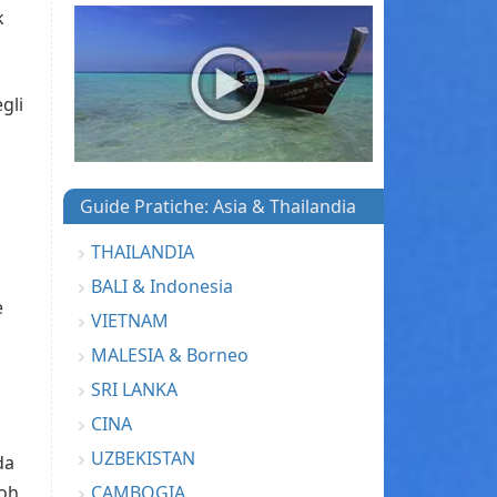
k
gli
Guide Pratiche: Asia & Thailandia
THAILANDIA
BALI & Indonesia
e
VIETNAM
MALESIA & Borneo
SRI LANKA
CINA
UZBEKISTAN
da
CAMBOGIA
Koh