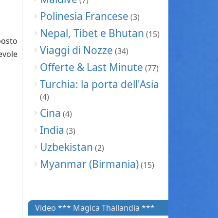
(7)
Polinesia Francese
(3)
Nepal, Tibet e Bhutan
(15)
posto
Viaggi di Nozze
(34)
evole
Offerte & Last Minute
(77)
Turchia: la porta dell'Asia
(4)
Cina
(4)
India
(3)
Uzbekistan
(2)
Myanmar (Birmania)
(15)
Video *** Magica Thailandia ***