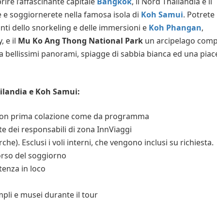
rire l’affascinante capitale
Bangkok
, il Nord Thailandia e il
te e soggiornerete nella famosa isola di
Koh Samui
. Potrete
nti dello snorkeling e delle immersioni e
Koh Phangan
,
, e il
Mu Ko Ang Thong National Park
un arcipelago com
la bellissimi panorami, spiagge di sabbia bianca ed una piac
ailandia e Koh Samui:
* con prima colazione come da programma
te dei responsabili di zona InnViaggi
rche). Esclusi i voli interni, che vengono inclusi su richiesta.
orso del soggiorno
tenza in loco
empli e musei durante il tour