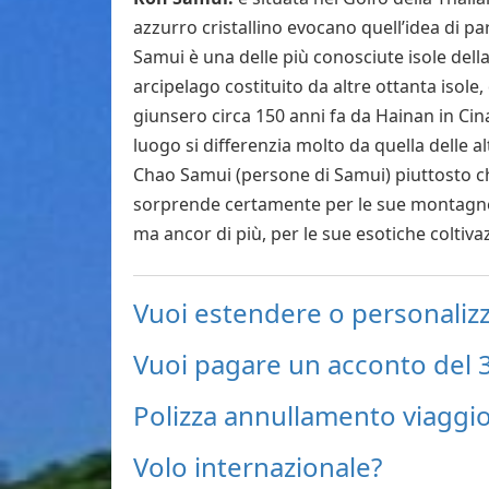
azzurro cristallino evocano quell’idea di p
Samui è una delle più conosciute isole della
arcipelago costituito da altre ottanta isole,
giunsero circa 150 anni fa da Hainan in Cina
luogo si differenzia molto da quella delle al
Chao Samui (persone di Samui) piuttosto che
sorprende certamente per le sue montagne d
ma ancor di più, per le sue esotiche coltiva
Vuoi estendere o personalizza
Vuoi pagare un acconto del 
Polizza annullamento viaggi
Volo internazionale?