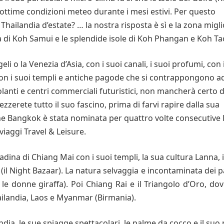
ttime condizioni meteo durante i mesi estivi. Per questo
 Thailandia d’estate? … la nostra risposta è sì e la zona migl
a di Koh Samui e le splendide isole di Koh Phangan e Koh Ta
li o la Venezia d’Asia, con i suoi canali, i suoi profumi, con 
i, con i suoi templi e antiche pagode che si contrappongono a
olanti e centri commerciali futuristici, non mancherà certo d
zzerete tutto il suo fascino, prima di farvi rapire dalla sua
he Bangkok è stata nominata per quattro volte consecutive 
viaggi Travel & Leisure.
dina di Chiang Mai con i suoi templi, la sua cultura Lanna, i
e (il Night Bazaar). La natura selvaggia e incontaminata dei p
 le donne giraffa). Poi Chiang Rai e il Triangolo d’Oro, dov
ailandia, Laos e Myanmar (Birmania).
andia, le sue spiagge spettacolari, le palme da cocco e il suo