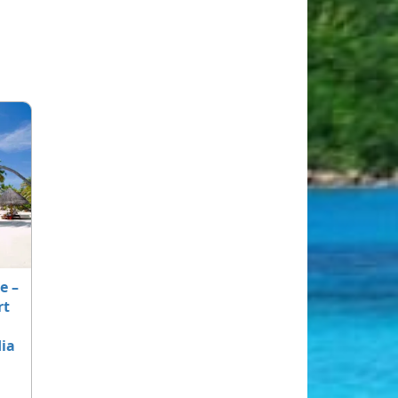
e –
rt
a
dia