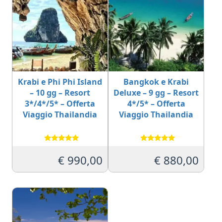
Krabi e Phi Phi Island
Bangkok e Krabi
– 10 gg – Resort
Deluxe – 9 gg – Resort
3*/4*/5* – Offerta
4*/5* – Offerta
Viaggio Thailandia
Viaggio Thailandia
Valutato
Valutato
5.00
5.00
€
990,00
€
880,00
su 5
su 5