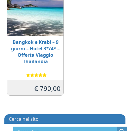
Bangkok e Krabi – 9
giorni – Hotel 3*/4* –
Offerta Viaggio
Thailandia
Valutato
5.00
€
790,00
su 5
Cerca nel sito