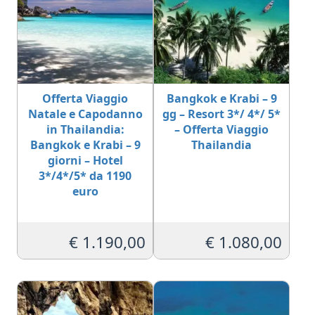
Offerta Viaggio
Bangkok e Krabi – 9
Natale e Capodanno
gg – Resort 3*/ 4*/ 5*
in Thailandia:
– Offerta Viaggio
Bangkok e Krabi – 9
Thailandia
giorni – Hotel
3*/4*/5* da 1190
euro
€
1.190,00
€
1.080,00