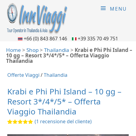
MENU
+66 (0) 843 867 146
+39 335 70 49 751
Home
>
Shop
>
Thailandia
>
Krabi e Phi Phi Island –
10 gg – Resort 3*/4*/5* – Offerta Viaggio
Thailandia
Offerte Viaggi
/
Thailandia
Krabi e Phi Phi Island – 10 gg –
Resort 3*/4*/5* – Offerta
Viaggio Thailandia
(
1
recensione del cliente)
5.00
5
1
out of
based on