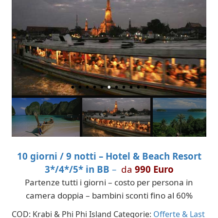
customer
rating
10 giorni / 9 notti – Hotel & Beach Resort
3*/4*/5
*
in BB
–
da
990 Euro
Partenze tutti i giorni – costo per persona in
camera doppia – bambini sconti fino al 60%
COD:
Krabi & Phi Phi Island
Categorie:
Offerte & Last