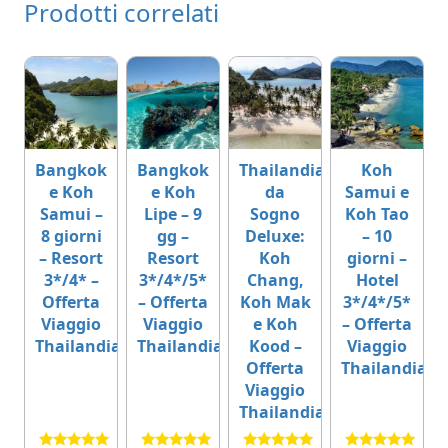
Prodotti correlati
Bangkok
Bangkok
Thailandia
Koh
e Koh
e Koh
da
Samui e
Samui –
Lipe – 9
Sogno
Koh Tao
8 giorni
gg –
Deluxe:
– 10
– Resort
Resort
Koh
giorni –
3*/4* –
3*/4*/5*
Chang,
Hotel
Offerta
– Offerta
Koh Mak
3*/4*/5*
Viaggio
Viaggio
e Koh
– Offerta
Thailandia
Thailandia
Kood –
Viaggio
Offerta
Thailandia
Viaggio
Thailandia