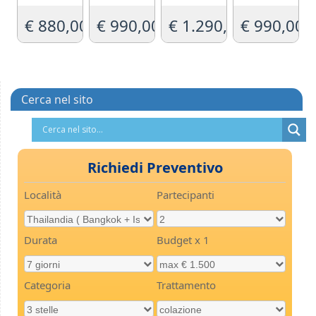
Valutato
Valutato
Valutato
Valutato
5.00
5.00
5.00
5.00
€
880,00
€
990,00
€
1.290,00
€
990,00
su 5
su 5
su 5
su 5
Cerca nel sito
Richiedi Preventivo
Località
Partecipanti
Durata
Budget x 1
Categoria
Trattamento