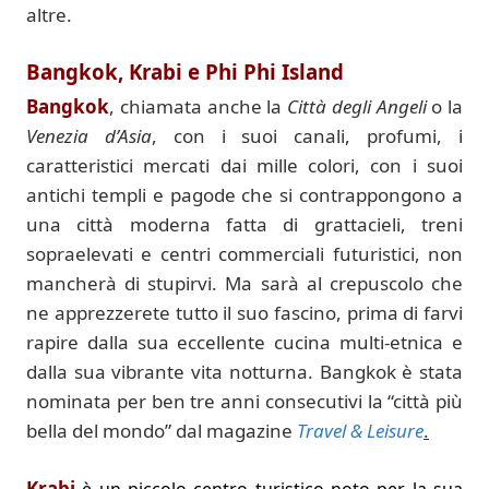
altre.
Bangkok, Krabi e Phi Phi Island
Bangkok
, chiamata anche la
Città degli Angeli
o la
Venezia d’Asia
, con i suoi canali, profumi, i
caratteristici mercati dai mille colori, con i suoi
antichi templi e pagode che si contrappongono a
una città moderna fatta di grattacieli, treni
sopraelevati e centri commerciali futuristici, non
mancherà di stupirvi. Ma sarà al crepuscolo che
ne apprezzerete tutto il suo fascino, prima di farvi
rapire dalla sua eccellente cucina multi-etnica e
dalla sua vibrante vita notturna. Bangkok è stata
nominata per ben tre anni consecutivi la “città più
bella del mondo” dal magazine
Travel & Leisure
.
Krabi
è un piccolo centro turistico noto per la sua