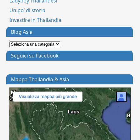
Ladyboy Thailandesi
Un po’ di storia
Investire in Thailandia
Blog Asia
Seguici su Facebook
Mappa Thailandia & Asia