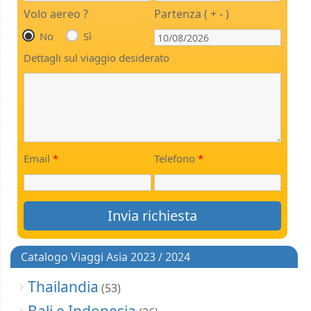
Volo aereo ?
Partenza ( + - )
No
Sì
Dettagli sul viaggio desiderato
Email
*
Telefono
*
Catalogo Viaggi Asia 2023 / 2024
Thailandia
(53)
Bali e Indonesia