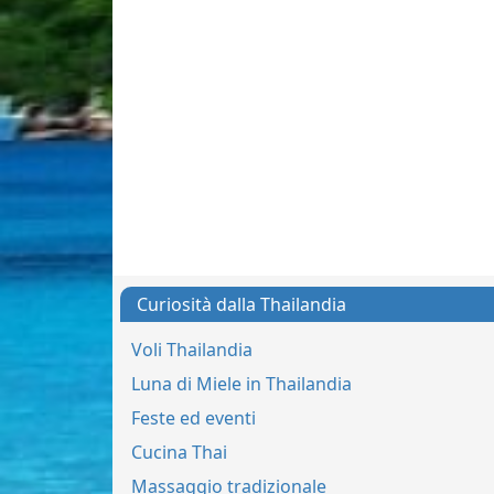
Curiosità dalla Thailandia
Voli Thailandia
Luna di Miele in Thailandia
Feste ed eventi
Cucina Thai
Massaggio tradizionale