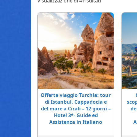
Visualizzazione di 4 risultati
Offerta viaggio Turchia: tour
di Istanbul, Cappadocia e
scop
del mare a Cirali – 12 giorni –
de
Hotel 3*- Guide ed
Assistenza in Italiano
A