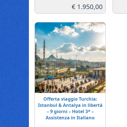
€
1.950,00
Offerta viaggio Turchia:
Istanbul & Antalya in libertà
– 9 giorni – Hotel 3* –
Assistenza in Italiano