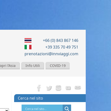
+66 (0) 843 867 146
+39 335 70 49 751
prenotazioni@innviaggi.com
opri l’Asia
Info Utili
COVID-19
Cerca nel sito