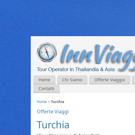
Home
Chi Siamo
Offerte Viaggio
Contatti
Home
>
Turchia
Offerte Viaggi
Turchia