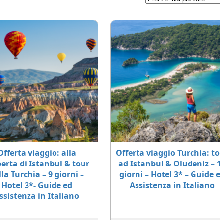
Offerta viaggio: alla
Offerta viaggio Turchia: t
erta di Istanbul & tour
ad Istanbul & Oludeniz – 
lla Turchia – 9 giorni –
giorni – Hotel 3* – Guide 
Hotel 3*- Guide ed
Assistenza in Italiano
ssistenza in Italiano