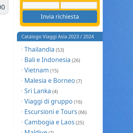
00
Catalogo Viaggi Asia 2023 / 2024
Thailandia
(53)
Bali e Indonesia
(26)
Vietnam
(15)
Malesia e Borneo
(7)
Sri Lanka
(4)
Viaggi di gruppo
(16)
Escursioni e Tours
(66)
Cambogia e Laos
(25)
Maldive