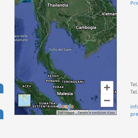
Pri
Tel
Tel
+
in
pr