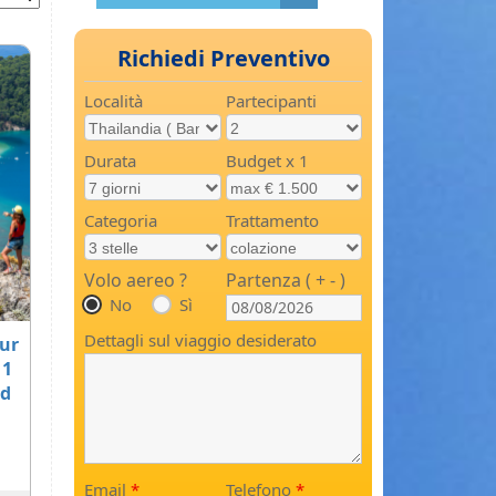
Richiedi Preventivo
Località
Partecipanti
Durata
Budget x 1
Categoria
Trattamento
Volo aereo ?
Partenza ( + - )
No
Sì
Dettagli sul viaggio desiderato
our
11
ed
Email
*
Telefono
*