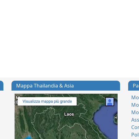
Mappa Thailandia & Asia
Pa
Mod
Mod
Mo
Ass
Con
Pol