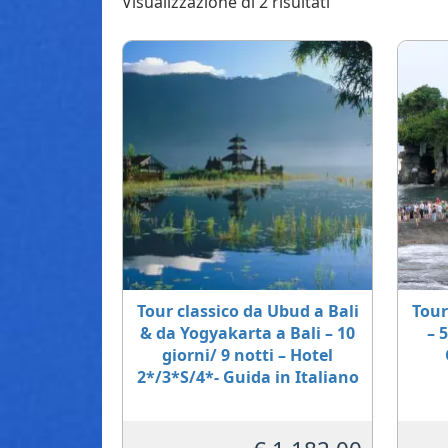
Visualizzazione di 2 risultati
Tour classico da Ubud a Bali
Tour
& da Yogyakarta a Bali – 10
– 
giorni/ 9 notti – Hotel
2*/3*S/4*- Guida in Italiano