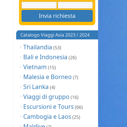
Catalogo Viaggi Asia 2023 / 2024
Thailandia
(53)
Bali e Indonesia
(26)
Vietnam
(15)
Malesia e Borneo
(7)
Sri Lanka
(4)
Viaggi di gruppo
(16)
Escursioni e Tours
(66)
Cambogia e Laos
(25)
Maldive