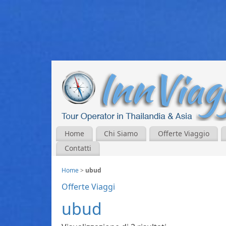
Home
Chi Siamo
Offerte Viaggio
Contatti
Home
>
ubud
Offerte Viaggi
ubud