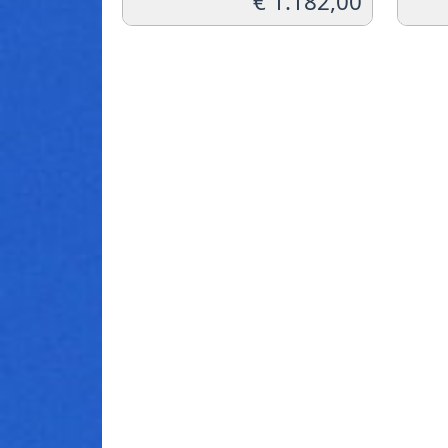
€
1.182,00