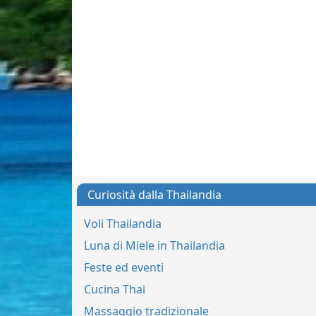
Curiosità dalla Thailandia
Voli Thailandia
Luna di Miele in Thailandia
Feste ed eventi
Cucina Thai
Massaggio tradizionale