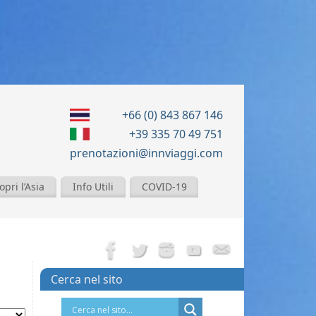
+66 (0) 843 867 146
+39 335 70 49 751
prenotazioni@innviaggi.com
opri l’Asia
Info Utili
COVID-19
Cerca nel sito