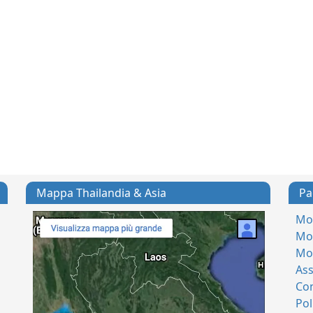
Mappa Thailandia & Asia
Pa
Mod
Mod
Mo
Ass
Con
Pol