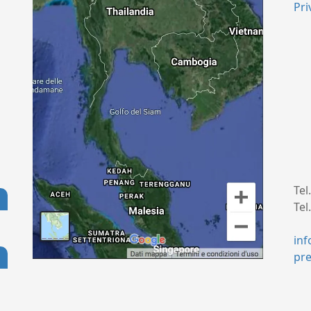
Pri
Tel
Tel
+
in
pr