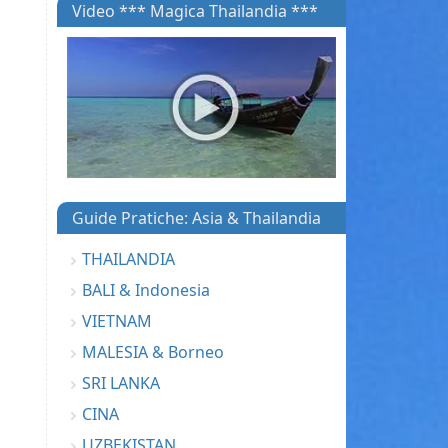
Video *** Magica Thailandia ***
Guide Pratiche: Asia & Thailandia
THAILANDIA
BALI & Indonesia
VIETNAM
MALESIA & Borneo
SRI LANKA
CINA
UZBEKISTAN