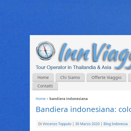
Home
Chi Siamo
Offerte Viaggio
Contatti
Home
>
bandiera indonesiana
Bandiera indonesiana: color
Di
Vincenzo Topputo
|
30 Marzo 2020
|
Blog Indonesia