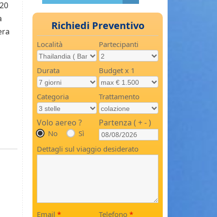
920
a
Richiedi Preventivo
era
Località
Partecipanti
Durata
Budget x 1
Categoria
Trattamento
Volo aereo ?
Partenza ( + - )
No
Sì
Dettagli sul viaggio desiderato
Email
*
Telefono
*