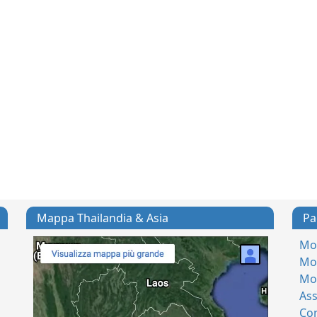
Mappa Thailandia & Asia
Pa
Mod
Mod
Mo
Ass
Con