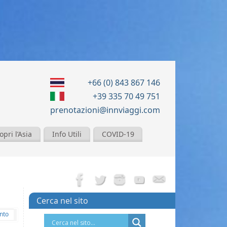
+66 (0) 843 867 146
+39 335 70 49 751
prenotazioni@innviaggi.com
opri l’Asia
Info Utili
COVID-19
Cerca nel sito
nto