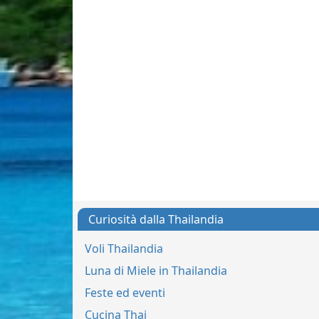
Curiosità dalla Thailandia
Voli Thailandia
Luna di Miele in Thailandia
Feste ed eventi
Cucina Thai