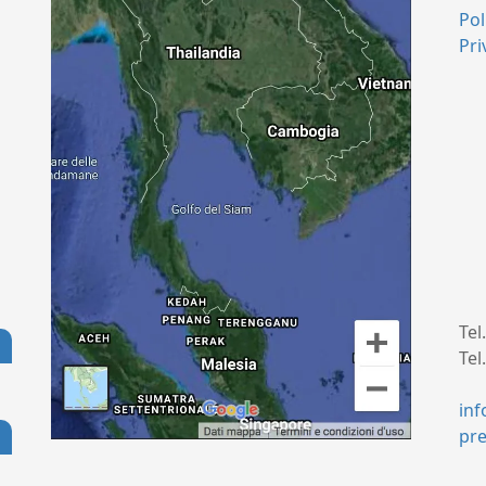
Pol
Pri
Tel
Tel
+
in
pr