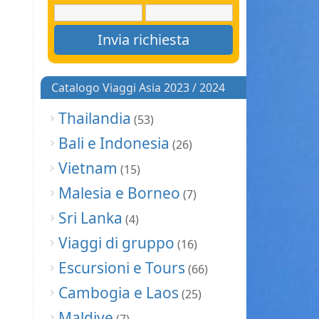
Catalogo Viaggi Asia 2023 / 2024
Thailandia
(53)
Bali e Indonesia
(26)
Vietnam
(15)
Malesia e Borneo
(7)
Sri Lanka
(4)
Viaggi di gruppo
(16)
Escursioni e Tours
(66)
Cambogia e Laos
(25)
Maldive