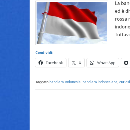
La band
ed è di
rossa 
indones
Tuttav
Condividi:
Facebook
X
WhatsApp
Taggato
bandiera Indonesia
,
bandiera indonesiana
,
curios