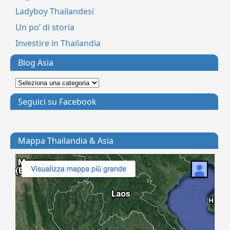
Ladyboy Thailandesi
Un po’ di storia
Investire in Thailandia
Blog Asia
Seguici su Facebook
Mappa Thailandia & Asia