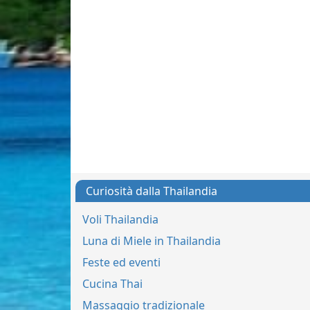
Curiosità dalla Thailandia
Voli Thailandia
Luna di Miele in Thailandia
Feste ed eventi
Cucina Thai
Massaggio tradizionale