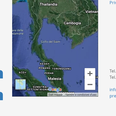
Pri
Tel
Tel
+
in
pr