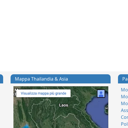
Mappa Thailandia & Asia
Pa
Mod
Mod
Mo
Ass
Con
Pol