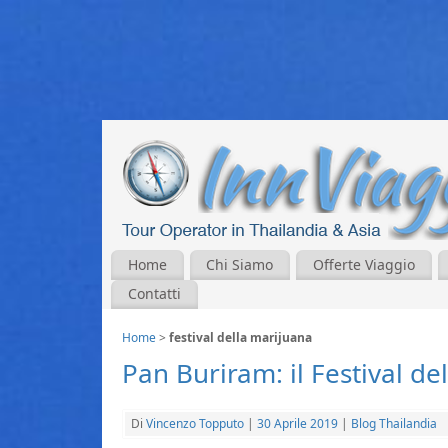
Home
Chi Siamo
Offerte Viaggio
Contatti
Home
>
festival della marijuana
Pan Buriram: il Festival de
Di
Vincenzo Topputo
|
30 Aprile 2019
|
Blog Thailandia