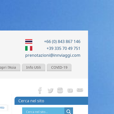
+66 (0) 843 867 146
+39 335 70 49 751
prenotazioni@innviaggi.com
opri l’Asia
Info Utili
COVID-19
Cerca nel sito
nto