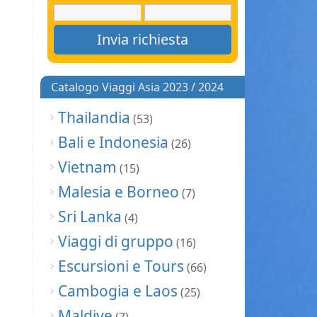
Catalogo Viaggi Asia 2023 / 2024
Thailandia
(53)
Bali e Indonesia
(26)
Vietnam
(15)
Malesia e Borneo
(7)
Sri Lanka
(4)
Viaggi di gruppo
(16)
Escursioni e Tours
(66)
Cambogia e Laos
(25)
Maldive