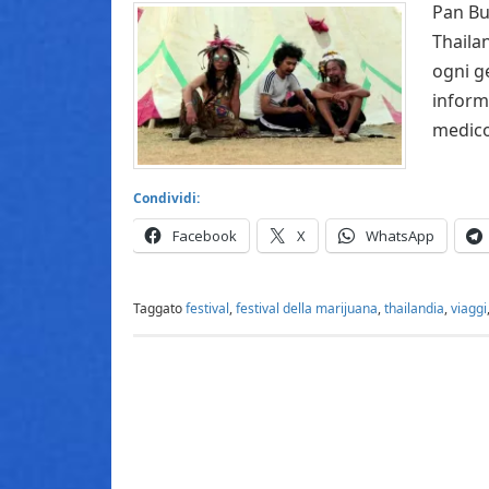
Pan Bur
Thaila
ogni g
informa
medico
Condividi:
Facebook
X
WhatsApp
Taggato
festival
,
festival della marijuana
,
thailandia
,
viaggi