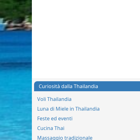
Curiosità dalla Thailandia
Voli Thailandia
Luna di Miele in Thailandia
Feste ed eventi
Cucina Thai
Massaggio tradizionale