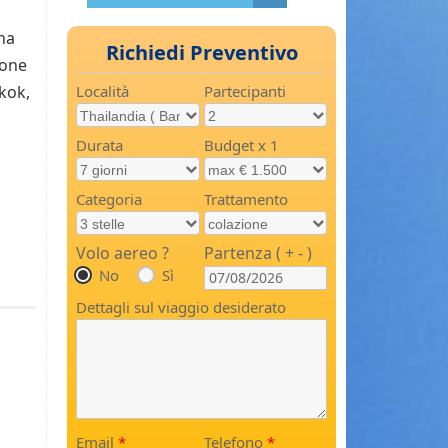
ana
Richiedi Preventivo
ione
gkok,
Località
Partecipanti
Durata
Budget x 1
Categoria
Trattamento
Volo aereo ?
Partenza ( + - )
No
Sì
Dettagli sul viaggio desiderato
Email
*
Telefono
*