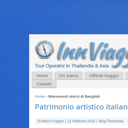
Home
Chi Siamo
Offerte Viaggio
Contatti
Home
>
Monumenti storici di Bangkok
Patrimonio artistico itali
Di
Marco Pagani
|
22 Febbraio 2020
|
Blog Thailandia