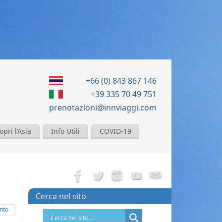
+66 (0) 843 867 146
+39 335 70 49 751
prenotazioni@innviaggi.com
opri l’Asia
Info Utili
COVID-19
Cerca nel sito
nto