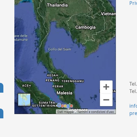
Pri
Tel
Tel
+
in
pr