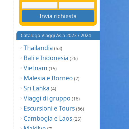
Catalogo Viaggi Asia 2023 / 2024
Thailandia
(53)
Bali e Indonesia
(26)
Vietnam
(15)
Malesia e Borneo
(7)
Sri Lanka
(4)
Viaggi di gruppo
(16)
Escursioni e Tours
(66)
Cambogia e Laos
(25)
Maldive