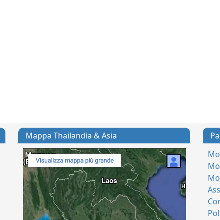
Mappa Thailandia & Asia
Pa
Mod
Mod
Mo
Ass
Con
Pol