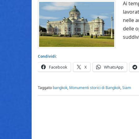
Ai temp
lavorat
nelle a
delle o
suddivi
Condividi:
Facebook
X
WhatsApp
Taggato
bangkok
,
Monumenti storici di Bangkok
,
Siam