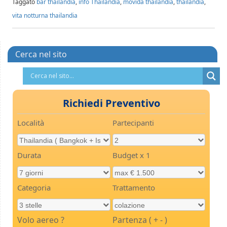
Taggato
bar thailandia
,
info Thailandia
,
movida thailandia
,
thailandia
,
vita notturna thailandia
Cerca nel sito
Richiedi Preventivo
Località
Partecipanti
Durata
Budget x 1
Categoria
Trattamento
Volo aereo ?
Partenza ( + - )