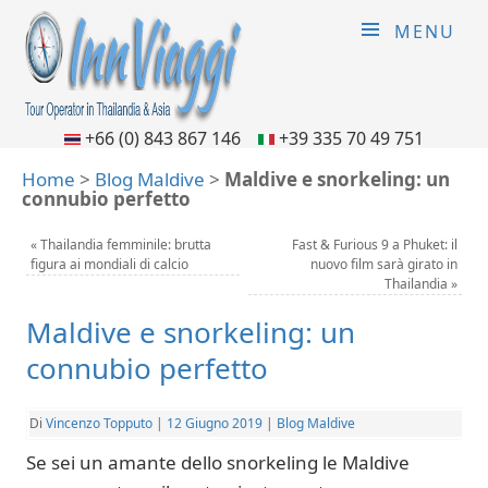
MENU
+66 (0) 843 867 146
+39 335 70 49 751
Home
>
Blog Maldive
>
Maldive e snorkeling: un
connubio perfetto
«
Thailandia femminile: brutta
Fast & Furious 9 a Phuket: il
figura ai mondiali di calcio
nuovo film sarà girato in
Thailandia
»
Maldive e snorkeling: un
connubio perfetto
Di
Vincenzo Topputo
|
12 Giugno 2019
|
Blog Maldive
Se sei un amante dello snorkeling le Maldive