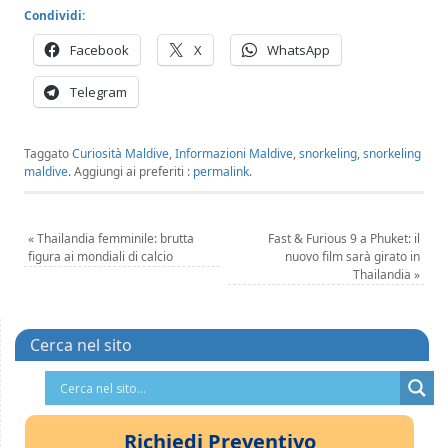
Condividi:
Facebook
X
WhatsApp
Telegram
Taggato
Curiosità Maldive
,
Informazioni Maldive
,
snorkeling
,
snorkeling
maldive
.
Aggiungi ai preferiti :
permalink
.
«
Thailandia femminile: brutta
Fast & Furious 9 a Phuket: il
figura ai mondiali di calcio
nuovo film sarà girato in
Thailandia
»
Cerca nel sito
Richiedi Preventivo