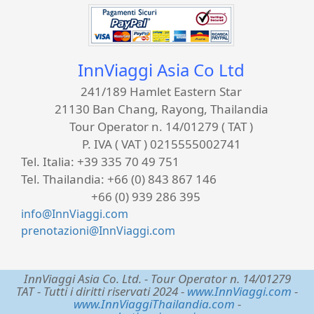
InnViaggi Asia Co Ltd
241/189 Hamlet Eastern Star
21130 Ban Chang, Rayong, Thailandia
Tour Operator n. 14/01279 ( TAT )
P. IVA ( VAT ) 0215555002741
Tel. Italia:
+39 335 70 49 751
Tel. Thailandia:
+66 (0) 843 867 146
+66 (0) 939 286 395
info@InnViaggi.com
prenotazioni@InnViaggi.com
InnViaggi Asia Co. Ltd.
- Tour Operator n. 14/01279
TAT - Tutti i diritti riservati 2024 -
www.InnViaggi.com
-
www.InnViaggiThailandia.com
-