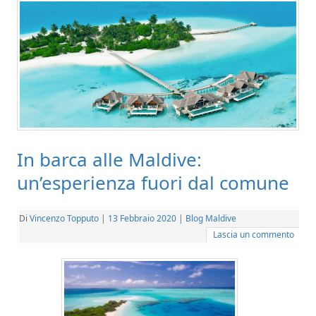
In barca alle Maldive:
un’esperienza fuori dal comune
Di
Vincenzo Topputo
|
13 Febbraio 2020
|
Blog Maldive
Lascia un commento