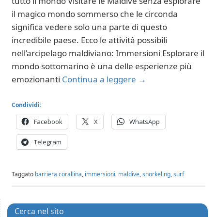
tutto il mondo Visitare le Maldive senza esplorare
il magico mondo sommerso che le circonda
significa vedere solo una parte di questo
incredibile paese. Ecco le attività possibili
nell’arcipelago maldiviano: Immersioni Esplorare il
mondo sottomarino è una delle esperienze più
emozionanti
Continua a leggere
→
Condividi:
Facebook
X
WhatsApp
Telegram
Taggato
barriera corallina
,
immersioni
,
maldive
,
snorkeling
,
surf
Cerca nel sito