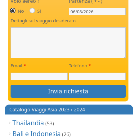
Volo aereo ?
Partenza ( + - )
No
Sì
Dettagli sul viaggio desiderato
Email
*
Telefono
*
Catalogo Viaggi Asia 2023 / 2024
Thailandia
(53)
Bali e Indonesia
(26)