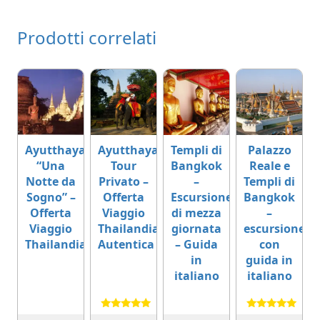
Prodotti correlati
Ayutthaya
Ayutthaya
Templi di
Palazzo
“Una
Tour
Bangkok
Reale e
Notte da
Privato –
–
Templi di
Sogno” –
Offerta
Escursione
Bangkok
Offerta
Viaggio
di mezza
–
Viaggio
Thailandia
giornata
escursione
Thailandia
Autentica
– Guida
con
in
guida in
italiano
italiano
Valutato
Valutato