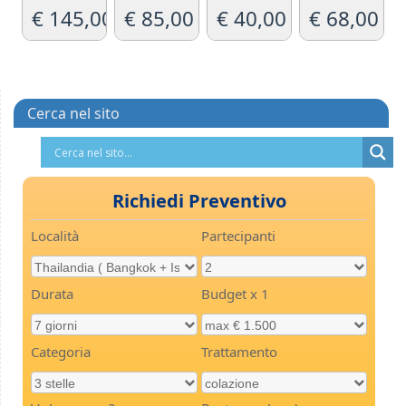
5.00
5.00
€
145,00
€
85,00
€
40,00
€
68,00
su 5
su 5
Cerca nel sito
Richiedi Preventivo
Località
Partecipanti
Durata
Budget x 1
Categoria
Trattamento