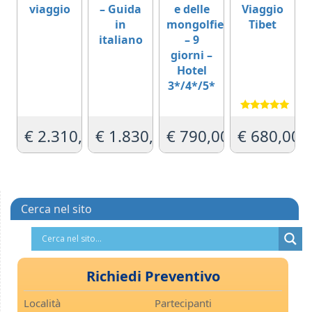
viaggio
– Guida
e delle
Viaggio
in
mongolfiere
Tibet
italiano
– 9
giorni –
Hotel
3*/4*/5*
Valutato
5.00
€
2.310,00
€
1.830,00
€
790,00
€
680,00
su 5
Cerca nel sito
Richiedi Preventivo
Località
Partecipanti