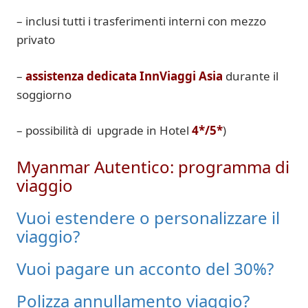
–
i
nclusi
tutti
i trasferimenti
interni
con mezzo
privato
–
a
ssistenza
dedicata InnViaggi
Asia
durante il
soggiorno
–
possibilità di
upgrade in
Hotel
4
*/
5*
)
Myanmar Autentico:
programma di
viaggio
Vuoi estendere o personalizzare il
viaggio?
Vuoi pagare un acconto del 30%?
Polizza annullamento viaggio?