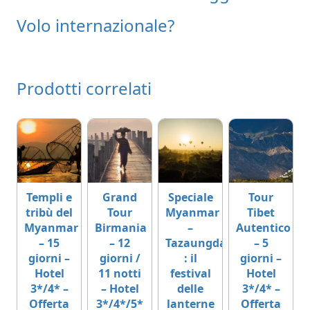
Volo internazionale?
Prodotti correlati
Templi e
Grand
Speciale
Tour
tribù del
Tour
Myanmar
Tibet
Myanmar
Birmania
–
Autentico
– 15
– 12
Tazaungdaing
– 5
giorni –
giorni /
: il
giorni –
Hotel
11 notti
festival
Hotel
3*/4* –
– Hotel
delle
3*/4* –
Offerta
3*/4*/5*
lanterne
Offerta