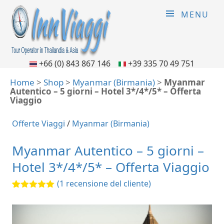
MENU
+66 (0) 843 867 146
+39 335 70 49 751
Home
>
Shop
>
Myanmar (Birmania)
>
Myanmar
Autentico – 5 giorni – Hotel 3*/4*/5* – Offerta
Viaggio
Offerte Viaggi
/
Myanmar (Birmania)
Myanmar Autentico – 5 giorni –
Hotel 3*/4*/5* – Offerta Viaggio
(
1
recensione del cliente)
5.00
5
1
out of
based on
customer
rating