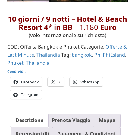
10 giorni / 9 notti – Hotel & Beach
Resort 4* in BB
– 1.180
Euro
(volo internazionale su richiesta)
COD:
Offerta Bangkok e Phuket
Categorie:
Offerte &
Last Minute
,
Thailandia
Tag:
bangkok
,
Phi Phi Island
,
Phuket
,
Thailandia
Condividi:
Facebook
X
WhatsApp
Telegram
Descrizione
Prenota Viaggio
Mappa
Recensioni (0)
Pagamenti & Condizioni