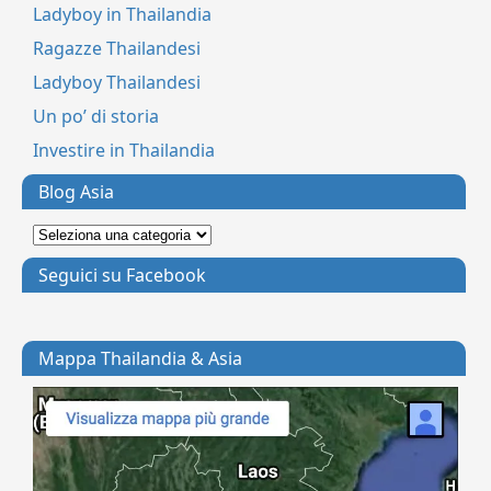
Ladyboy in Thailandia
Ragazze Thailandesi
Ladyboy Thailandesi
Un po’ di storia
Investire in Thailandia
Blog Asia
Seguici su Facebook
Mappa Thailandia & Asia