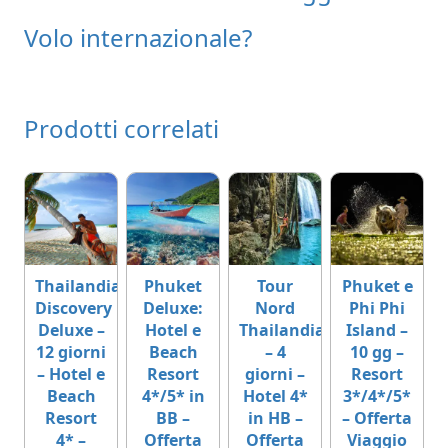
Volo internazionale?
Prodotti correlati
Thailandia
Phuket
Tour
Phuket e
Discovery
Deluxe:
Nord
Phi Phi
Deluxe –
Hotel e
Thailandia
Island –
12 giorni
Beach
– 4
10 gg –
– Hotel e
Resort
giorni –
Resort
Beach
4*/5* in
Hotel 4*
3*/4*/5*
Resort
BB –
in HB –
– Offerta
4* –
Offerta
Offerta
Viaggio