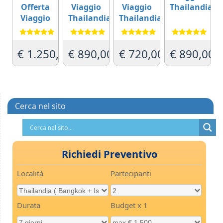
Offerta
Viaggio
Viaggio
Thailandia
Viaggio
Thailandia
Thailandia
Valutato
Valutato
Valutato
Valutato
5.00
5.00
5.00
5.00
€
1.250,00
€
890,00
€
720,00
€
890,00
su 5
su 5
su 5
su 5
Cerca nel sito
Richiedi Preventivo
Località
Partecipanti
Durata
Budget x 1