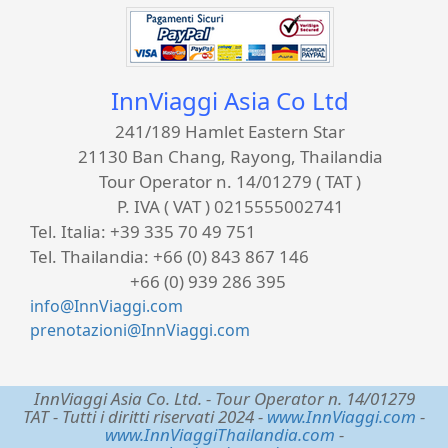
InnViaggi Asia Co Ltd
241/189 Hamlet Eastern Star
21130 Ban Chang, Rayong, Thailandia
Tour Operator n. 14/01279 ( TAT )
P. IVA ( VAT ) 0215555002741
Tel. Italia:
+39 335 70 49 751
Tel. Thailandia:
+66 (0) 843 867 146
+66 (0) 939 286 395
info@InnViaggi.com
prenotazioni@InnViaggi.com
InnViaggi Asia Co. Ltd.
- Tour Operator n. 14/01279
TAT - Tutti i diritti riservati 2024 -
www.InnViaggi.com
-
www.InnViaggiThailandia.com
-