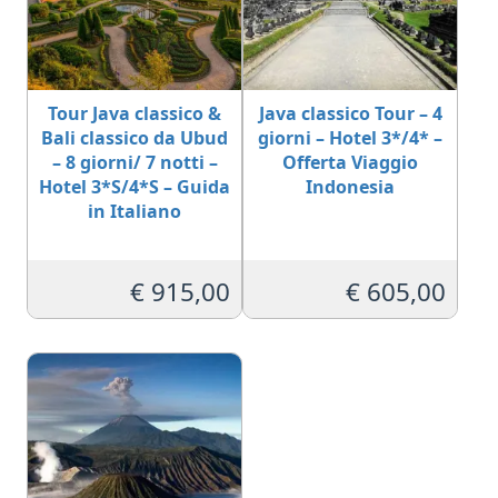
Tour Java classico &
Java classico Tour – 4
Bali classico da Ubud
giorni – Hotel 3*/4* –
– 8 giorni/ 7 notti –
Offerta Viaggio
Hotel 3*S/4*S – Guida
Indonesia
in Italiano
€
915,00
€
605,00