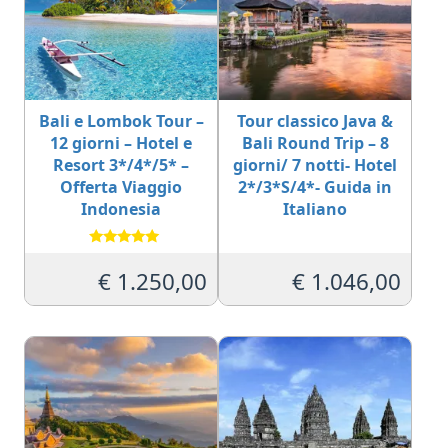
Bali e Lombok Tour –
Tour classico Java &
12 giorni – Hotel e
Bali Round Trip – 8
Resort 3*/4*/5* –
giorni/ 7 notti- Hotel
Offerta Viaggio
2*/3*S/4*- Guida in
Indonesia
Italiano
Valutato
5.00
€
1.250,00
€
1.046,00
su 5