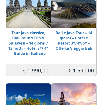
Tour Java classico,
Bali e Java Tour – 14
Bali Round Trip &
giorni – Hotel e
Sulawesi – 14 giorni /
Resort 3*/4*/5* –
13 notti – Hotel 3*/ 4*
Offerta Viaggio Bali
– Guida in Italiano
€
1.990,00
€
1.590,00