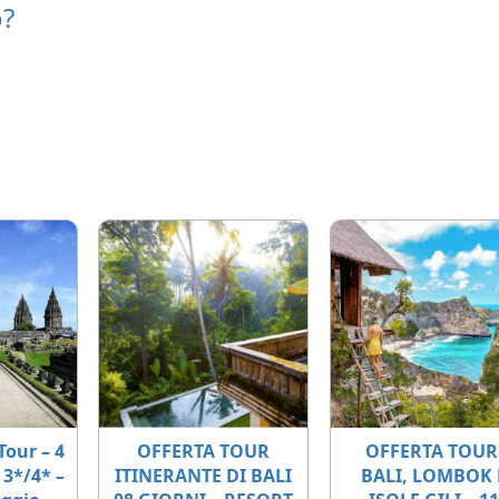
o?
Tour – 4
OFFERTA TOUR
OFFERTA TOUR
 3*/4* –
ITINERANTE DI BALI
BALI, LOMBOK 