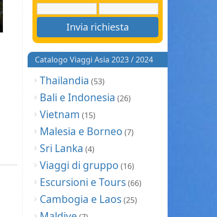
Catalogo Viaggi Asia 2023 / 2024
Thailandia
(53)
Bali e Indonesia
(26)
Vietnam
(15)
Malesia e Borneo
(7)
Sri Lanka
(4)
Viaggi di gruppo
(16)
Escursioni e Tours
(66)
Cambogia e Laos
(25)
Maldive