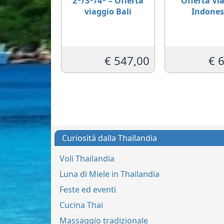
2*/3*/4* – Offerta
Offerta Vi
viaggio Bali
Indones
€
547,00
€
6
Curiosità dalla Thailandia
Voli Thailandia
Luna di Miele in Thailandia
Feste ed eventi
Cucina Thai
Massaggio tradizionale