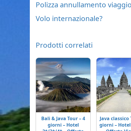
Polizza annullamento viaggi
Volo internazionale?
Prodotti correlati
Bali & Java Tour – 4
Java classico 
giorni – Hotel
giorni – Hotel