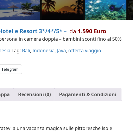
 Hotel e Resort 3*/4*/5*
–
da
1.590 Euro
 persona in camera doppia – bambini sconti fino al 50%
nesia
Tag:
Bali
,
Indonesia
,
Java
,
offerta viaggio
Telegram
ppa
Recensioni (0)
Pagamenti & Condizioni
aratevi a una vacanza magica sulle pittoresche isole