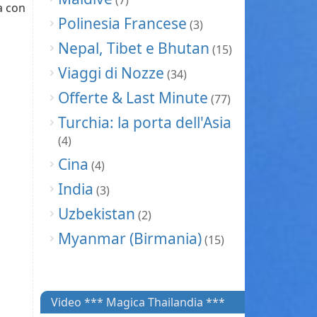
(7)
a con
Polinesia Francese
(3)
Nepal, Tibet e Bhutan
(15)
Viaggi di Nozze
(34)
Offerte & Last Minute
(77)
Turchia: la porta dell'Asia
(4)
Cina
(4)
India
(3)
Uzbekistan
(2)
Myanmar (Birmania)
(15)
Video *** Magica Thailandia ***