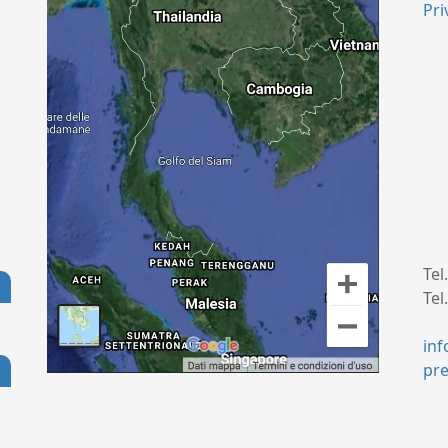
Pri
Tel
Tel
+
in
pr