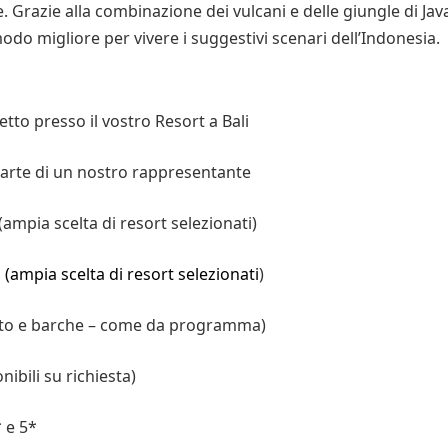
. Grazie alla
combinazione dei vulcani e delle giungle di Jav
modo migliore per vivere i suggestivi scenari dell’Indonesia.
etto presso il vostro Resort
a Bali
arte di un
nostro
rappresentante
(ampia
scelta di resort selezionati
)
B
(ampia
scelta di resort selezionati
)
uto e barche – come da
programma)
nibili su richiesta)
 e
5
*