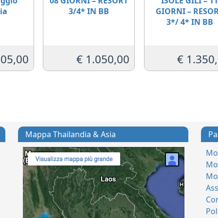
aggio
08 GIORNI – RESORT
ISOLE GILI – 1
ia
3/4* IN BB
GIORNI – RESO
3*/ 4* IN BB
05,00
€
1.050,00
€
1.350
Mappa Thailandia & Asia
Pa
Mod
Mod
Mo
Ass
Con
Pol