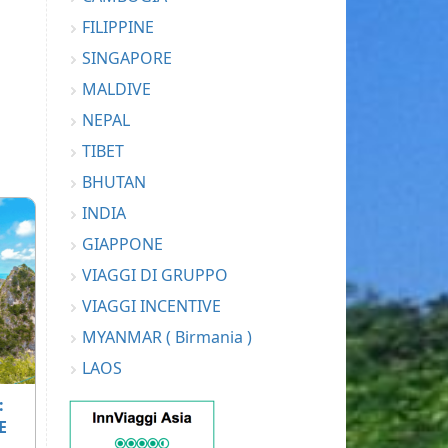
FILIPPINE
SINGAPORE
MALDIVE
NEPAL
TIBET
BHUTAN
INDIA
GIAPPONE
VIAGGI DI GRUPPO
VIAGGI INCENTIVE
MYANMAR ( Birmania )
LAOS
:
E