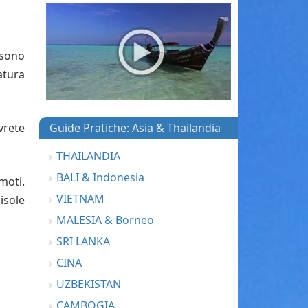
sono
atura
Guide Pratiche: Asia & Thailandia
vrete
THAILANDIA
BALI & Indonesia
emoti.
VIETNAM
 isole
MALESIA & Borneo
SRI LANKA
CINA
UZBEKISTAN
CAMBOGIA