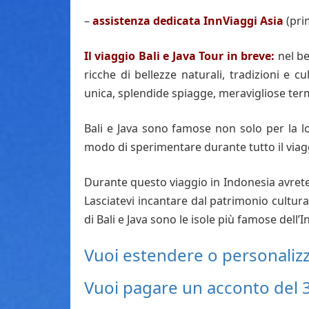
–
a
ssistenza
dedicata InnViaggi
Asia
(pri
Il viaggio Bali e Java Tour in breve:
nel b
ricche di bellezze naturali, tradizioni e cu
unica, splendide spiagge, meravigliose terme,
Bali e Java sono famose non solo per la lo
modo di sperimentare durante tutto il viag
Durante questo viaggio in Indonesia avrete la
Lasciatevi incantare dal patrimonio cultural
di Bali e Java sono le isole più famose dell’
Vuoi estendere o personalizza
Vuoi pagare un acconto del 