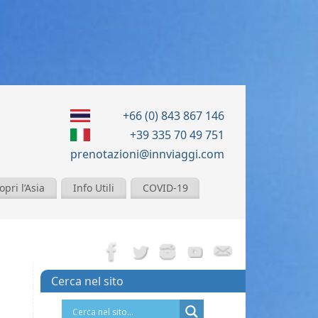
+66 (0) 843 867 146
+39 335 70 49 751
prenotazioni@innviaggi.com
opri l’Asia
Info Utili
COVID-19
Cerca nel sito