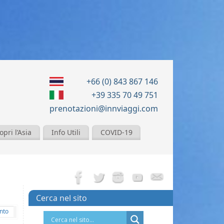
+66 (0) 843 867 146
+39 335 70 49 751
prenotazioni@innviaggi.com
opri l’Asia
Info Utili
COVID-19
Cerca nel sito
nto