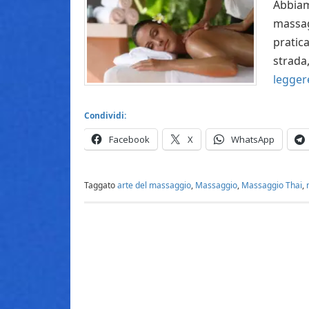
Abbiamo
massag
pratica
strada
legge
Condividi:
Facebook
X
WhatsApp
Taggato
arte del massaggio
,
Massaggio
,
Massaggio Thai
,