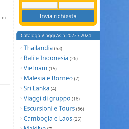
 di
Catalogo Viaggi Asia 2023 / 2024
Thailandia
(53)
Bali e Indonesia
(26)
Vietnam
(15)
Malesia e Borneo
(7)
Sri Lanka
(4)
Viaggi di gruppo
(16)
Escursioni e Tours
(66)
Cambogia e Laos
(25)
Maldive