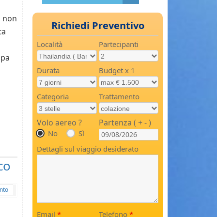
, non
Richiedi Preventivo
ta
Località
Partecipanti
Spa
Durata
Budget x 1
Categoria
Trattamento
Volo aereo ?
Partenza ( + - )
No
Sì
Dettagli sul viaggio desiderato
co
nto
Email
*
Telefono
*