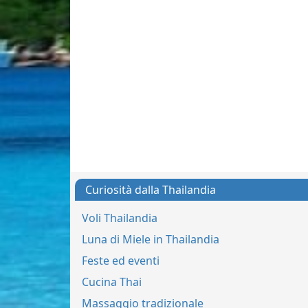
Curiosità dalla Thailandia
Voli Thailandia
Luna di Miele in Thailandia
Feste ed eventi
Cucina Thai
Massaggio tradizionale