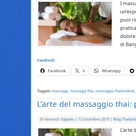
I mass
un’esp
puoi r
pratica
dolore
di Ba
Condividi:
Facebook
X
WhatsApp
Taggato
massaggi
,
massaggi thai
,
massaggio thailandese
L’arte del massaggio thai
Di
Vincenzo Topputo
|
12 Dicembre 2019
|
Blog Thailand
L’arte