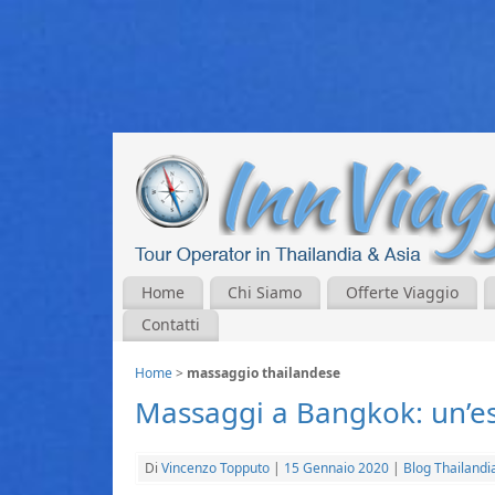
Home
Chi Siamo
Offerte Viaggio
Contatti
Home
>
massaggio thailandese
Massaggi a Bangkok: un’es
Di
Vincenzo Topputo
|
15 Gennaio 2020
|
Blog Thailandi