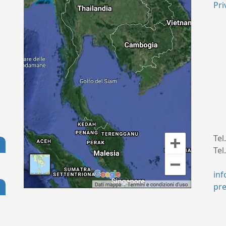
Pri
Tel
Tel
+
in
pr