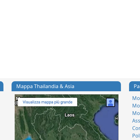
Mappa Thailandia & Asia
Pa
Mod
Mod
Mo
Ass
Con
Pol