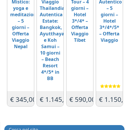
Mistico:
Viaggio
Tour – 4
Autentico
yoga e
Thailandia
giorni –
– 5
meditazione
Autentica
Hotel
giorni –
– 5
Estate:
3*/4* –
Hotel
giorni –
Bangkok,
Offerta
3*/4*/5*
Offerta
Ayutthaya
Viaggio
– Offerta
Viaggio
e Koh
Tibet
Viaggio
Nepal
Samui –
10 giorni
– Beach
Resort
4*/5* in
BB
Valutato
5.00
€
345,00
€
1.145,00
€
590,00
€
1.150,0
su 5
Cerca nel sito