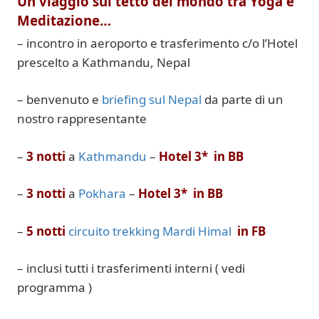
Un viaggio sul tetto del mondo tra Yoga e
Meditazione…
–
i
ncontro
in aeroporto e
trasferimento c/o l’Hotel
prescelto a Kathmandu, Nepal
–
benvenuto
e
briefing
sul Nepal
da parte di un
nostro
rappresentante
–
3
notti
a
Kathmandu
–
Hotel
3*
in
BB
–
3
notti
a
Pokhara
–
Hotel
3*
in
BB
–
5
notti
circuito trekking Mardi Himal
in
FB
–
i
nclusi
tutti
i trasferimenti
interni
( vedi
programma
)