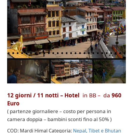
customer
rating
12 giorni / 11 notti – Hotel
in BB – da
960
Euro
( partenze giornaliere – costo per persona in
camera doppia – bambini sconti fino al 50% )
COD:
Mardi Himal
Categoria:
Nepal, Tibet e Bhutan