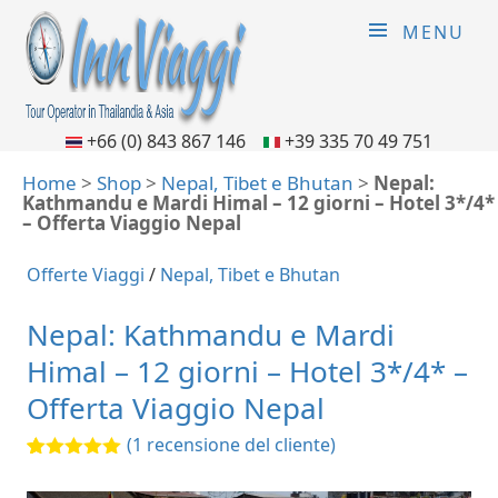
MENU
+66 (0) 843 867 146
+39 335 70 49 751
Home
>
Shop
>
Nepal, Tibet e Bhutan
>
Nepal:
Kathmandu e Mardi Himal – 12 giorni – Hotel 3*/4*
– Offerta Viaggio Nepal
Offerte Viaggi
/
Nepal, Tibet e Bhutan
Nepal: Kathmandu e Mardi
Himal – 12 giorni – Hotel 3*/4* –
Offerta Viaggio Nepal
(
1
recensione del cliente)
5.00
5
1
out of
based on