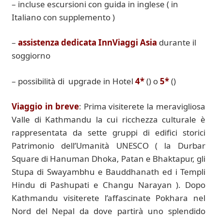
– incluse escursioni con guida in inglese ( in
Italiano con supplemento )
–
a
ssistenza
dedicata InnViaggi
Asia
durante il
soggiorno
–
possibilità di
upgrade in
Hotel
4
*
(
) o
5*
(
)
Viaggio in breve
: Prima visiterete la meravigliosa
Valle di Kathmandu la cui ricchezza culturale è
rappresentata da sette gruppi di edifici storici
Patrimonio dell’Umanità UNESCO ( la Durbar
Square di Hanuman Dhoka, Patan e Bhaktapur, gli
Stupa di Swayambhu e Bauddhanath ed i Templi
Hindu di Pashupati e Changu Narayan ). Dopo
Kathmandu visiterete l’affascinate Pokhara nel
Nord del Nepal da dove partirà uno splendido